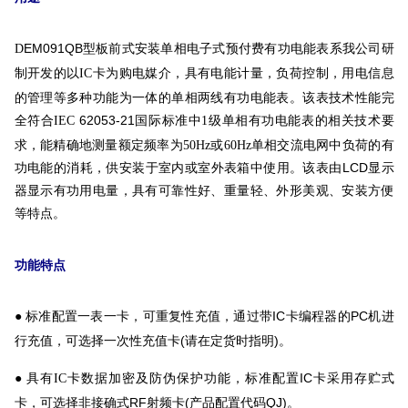
EM091QB
型板前式安装单相电子式预付费有功电能表系我公司研
D
制开发的
以
IC
卡为购电媒介，具有电能计量，负荷控制，用电信息
单相两线有功电能表。该表技术性能完
的管理等多种功能为一体的
全符合
62053-21
国际标准中
级单相有功电能表的相关技术要
IEC
1
求，能精确地测量额定频率为
或
单相交流电网中负荷的有
50Hz
60Hz
功电能的消耗，供安装于室内或室外表箱中使用。该表由LCD显示
器显示有功用电量，具有可靠性好、重量轻、外形美观、安装方便
等特点。
功能特点
标准配置一表一卡，可重复性充值，通过带IC卡编程器的PC机进
●
行充值，可选择一次性充值卡(请在定货时指明)。
具有
卡数据加密及防伪保护功能，标准配置IC卡采用存贮式
●
IC
卡，可选择非接确式RF射频卡(产品配置代码QJ)。