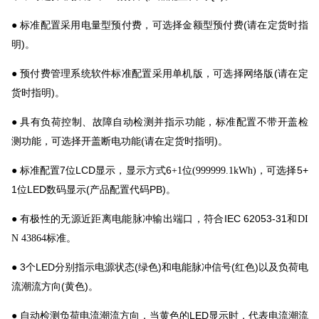
标准配置采用电量型预付费，可选择金额型预付费(请在定货时指
●
明)。
预付费管理系统软件标准配置采用单机版，可选择网络版(请在定
●
货时指明)。
具有负荷控制、
●
故障自动检测并指示功能，标准配置不带开盖检
(
请在定货时指明)
测功能，可选择开盖断电功能
。
标准配置7位LCD显示，显示方式6
位
，可选择5+
●
+1
(
9
99999.1kWh)
1位LED数码显示(产品配置代码PB)。
有极性的无源近距离电能脉冲输出端口，符合IEC 62053-31和
●
DI
标准。
N
43864
3
个LED分别指示电源状态(绿色)和电能脉冲信号(红色)以及负荷电
●
流潮流方向(黄色)。
自动检测负荷电流潮流方向，当黄色的LED显示时，代表电流潮流
●