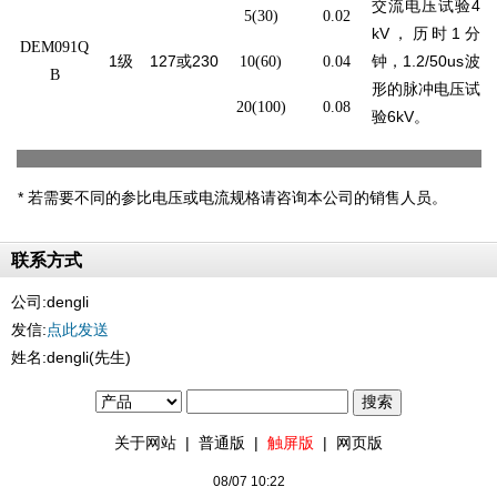
交流电压试验4
5(30)
0.02
kV，历时1分
DEM091Q
1
级
127
或230
钟，1.2/50us波
10(60)
0.04
B
形的脉冲电压试
20(100)
0.08
验6kV。
*
若需要不同的参比电压或电流规格请咨询本公司的销售人员。
联系方式
公司:
dengli
发信:
点此发送
姓名:dengli(先生)
关于网站
|
普通版
|
触屏版
|
网页版
08/07 10:22